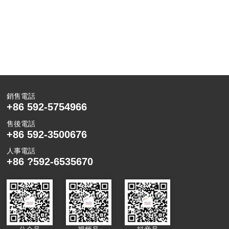
第十八届中国国际展览会
2023年4月10号-15日，厦门扬森数控将携两款产品
亮相CIMT第十八届中国国际机床展览会，针对航空、汽
车、半导体等重点应用领域，打造适合市场、智能精密
銷售電話
查看詳情
的高端数控机床。与此同时，全新升级的卧加柔性制造
+86 592-5754966
系统也将重点展示， 扬森全国巡展北京站已整装待发，
售後電話
热切期待与您见面，还有更多前沿技术与解决方案等您
+86 592-3500676
来探索！ 展品的展示分别为：YSH-500 YSLC-500立
人事電話
车 扬森在E3-B281与您不见不散！厦门扬森数控在此恭
+86 ?592-6535670
候您莅临参观指导！ 2023年04月10日上午10点，北
京，中国国际展览中心（顺义馆），全球机床工具界及
产业链上下游同仁们欢聚一堂，共同见证了万众瞩目的
CIMT2023（第十八届中国国际机床展览会）盛大开幕！
展会直击现场 展会现场持续火爆，扬森展位前咨询