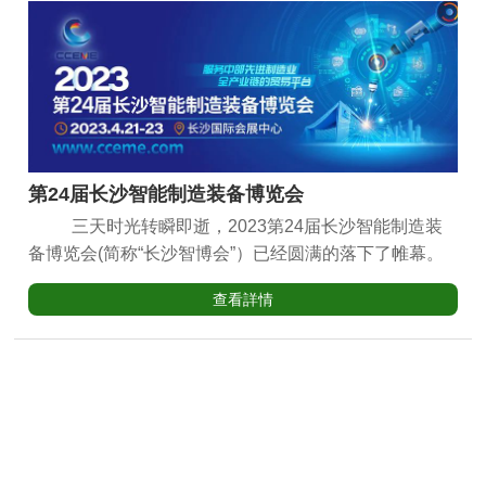
欢迎各位新老朋友莅临参观指导！
公司龙门加工中心方滑系列YSMV-2817、卧式
加工中心YSH-800、立式加工中心YSV-1265，,产品亮
相本次展览会，参展产品吸引了广大客户前来咨询及交
流，获得了大家的认可，增强了我公司产品在东南地区
的影响力。展会现场：本次展会现场，扬森数控也受到
了众多行业客户、专业观众、行业媒体的青睐，我们也
第24届长沙智能制造装备博览会
通过高效可控、安全稳定的产品和服务向受众交上了一
三天时光转瞬即逝，2023第24届长沙智能制造装
份满意的答卷。
备博览会(简称“长沙智博会”）已经圆满的落下了帷幕。
此次扬森将两台超高性能型立式加工中心机立式加工中
查看詳情
心展品展示分别为：YSV-855 YSV-1265， 扬森数控在
特W3与你不见不散！展会现场: 本次展会，不仅是展
示自身实力与产品的窗口，更是与业内众多品牌进行交
流学习的大好机会，扬森数控始终以虚心学习、不断进
取的态度与众多品牌进行友好的交流。 在为期
三天的展会中，扬森数控的专业产品顾问全程守候在展
台等候客户的光临，为客户提供无尘洁净技术与工厂通