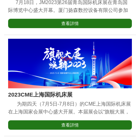
7月18日，JM2023第26届青岛国际机床展在青岛国
际博览中心盛大开幕。厦门扬森数控设备有限公司参加
了此次展会。此次展会扬森数控共展出了4款明星产品。
查看詳情
分别立式加工中心YSV-855、龙门加工中心YSMV-
2817、立式加工中心YSV-1265、卧式加工中心YSHD-
630，以YSHD系列为代表的卧式加工中心为新能源汽
车、模具、机械制造、5G通讯、医疗器械等行业带来了
与设备相匹配的定制化整体解决方案。以YSMV、YSV
系列为代表的高效、高精、高速立式加工中心，让客户
近距离体验了扬森数控先进的加工技术，感受机械之
美，向客户传递着我们“以科技进步和品质服务引领美好
生活”的使命。 展会期间，扬森数控的展品吸引了众多
2023CME上海国际机床展
客户驻足参观交流，展位上商务洽谈的新老客户络绎不
为期四天（7月5日-7月8日）的CME上海国际机床展
绝。 在此，感谢各位新老朋友莅临与指导！也感谢
在上海国家会展中心盛大开展。本届展会以“旗舰大展，
每一位来参观的客户对扬森的信任与支持！
焕新2023”为主题，展区包含：金属成形、新能源装备、
查看詳情
金属切削、磨削工量具、智能工业、机床附件等六大领
域同台竞技。本次展会扬森数控携三大系列在2B07展位