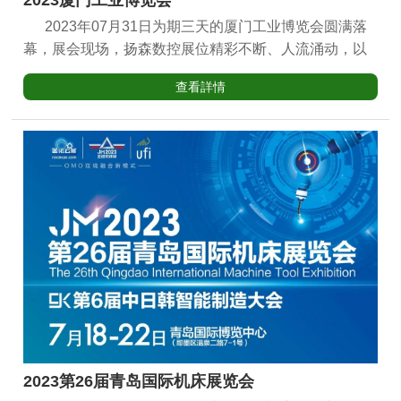
2023厦门工业博览会
2023年07月31日为期三天的厦门工业博览会圆满落
幕，展会现场，扬森数控展位精彩不断、人流涌动，以
超高人气圆满收官。精彩从不打烊回顾本次展会无数精
查看詳情
彩瞬间值得回味…展会回顾 本次展会上，扬森数控展
示高速高精龙门式加工中心,扬森自主研发新一代高速高
精雕铣机，满足多样化加工需求的精密卧式加工中心，
高效立式加工中心。 围绕核心业务与客户进行深度的
交流沟通，面对客户的问题和疑惑，业务人员结合专业
知识从客户实际需求出发，通过产品差异、技术特点等
不同方面做出详尽介绍。 回顾现
场，参展人员络绎不绝。在分享我们自身经验和成果的
同时，我们也积极学习了其他企业的先进技术和创新理
念。 展会已经落幕，我们
期待着与大
2023第26届青岛国际机床展览会